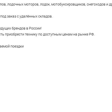
лов, лодочных моторов, лодок, мотобуксировщиков, снегоходов и д
 под заказ с удалённых складов.
дущих бpeндов в России!
ь приобрести технику по доступным ценам на рынке РФ.
аемой поездки