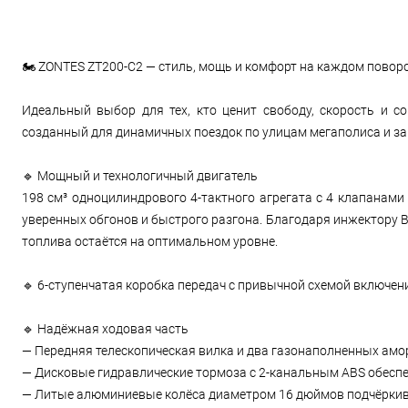
🏍️ ZONTES ZT200-C2 — стиль, мощь и комфорт на каждом поворо
Идеальный выбор для тех, кто ценит свободу, скорость и с
созданный для динамичных поездок по улицам мегаполиса и за
🔹 Мощный и технологичный двигатель
198 см³ одноцилиндрового 4-тактного агрегата с 4 клапанами 
уверенных обгонов и быстрого разгона. Благодаря инжектору 
топлива остаётся на оптимальном уровне.
🔹 6-ступенчатая коробка передач с привычной схемой включени
🔹 Надёжная ходовая часть
— Передняя телескопическая вилка и два газонаполненных амо
— Дисковые гидравлические тормоза с 2-канальным ABS обесп
— Литые алюминиевые колёса диаметром 16 дюймов подчёркив