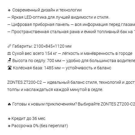
🔹 Современный дизайн и технологии
— Яркая LED-оптика для лучшей видимости и стиля.
— Цифровая приборная панель — вся информация перед глазам
— Пространственная стальная рама и ёмкий топливный бак на 
📏 Габариты: 2100×845×1120 мм
⚖️ Сухой вес: всего 154 кг — лёгкость и манёвренность в городе
🪑 Высота по седлу: 700 мм — удобно для большинства водител
🛣️ Колёсная база: 1485 мм — устойчивость и баланс
ZONTES ZT200-C2 — идеальный баланс стиля, технологий и дост
толпы и наслаждаться каждой минутой в седле.
🔥 Готовы к новым приключениям? Выбирайте ZONTES ZT200-C2 
🔹Кредит до 36 мес.
🔹Рассрочка 0% (без переплат)