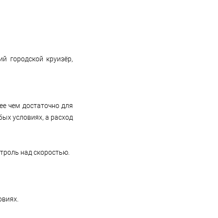
й городской круизёр,
лее чем достаточно для
ых условиях, а расход
нтроль над скоростью.
овиях.