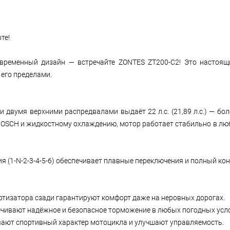
те!
овременный дизайн — встречайте ZONTES ZT200-C2! Это настоящи
 его пределами.
и двумя верхними распредвалами выдаёт 22 л.с. (21,89 л.с.) — бо
BOSCH и жидкостному охлаждению, мотор работает стабильно в люб
я (1-N-2-3-4-5-6) обеспечивает плавные переключения и полный ко
ртизатора сзади гарантируют комфорт даже на неровных дорогах.
ечивают надёжное и безопасное торможение в любых погодных усл
ают спортивный характер мотоцикла и улучшают управляемость.