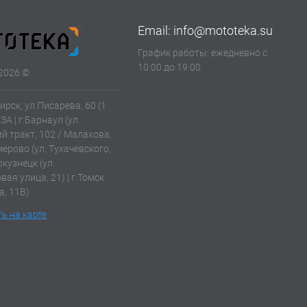
Email:
info@mototeka.su
График работы: ежедневно с
10:00 до 19:00
2026 ©
ирск, ул Писарева, 60 (1
АЗА | г.Барнаул (ул.
й тракт, 102 / Малахова,
емерово (ул. Тухачевского,
окузнецк (ул.
ая улица, 21) | г.Томск
а, 11В)
ь на карте