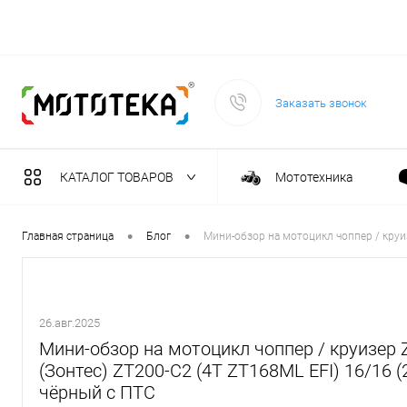
Заказать звонок
КАТАЛОГ ТОВАРОВ
Мототехника
Садовая техника
•
•
Главная страница
Блог
Мини-обзор на мотоцикл чоппер / круиз
Масла и тех. жидкост
26.авг.2025
Инструмент
Мини-обзор на мотоцикл чоппер / круизер
(Зонтес) ZT200-C2 (4T ZT168ML EFI) 16/16 (2
чёрный с ПТС
Сварочное оборудова