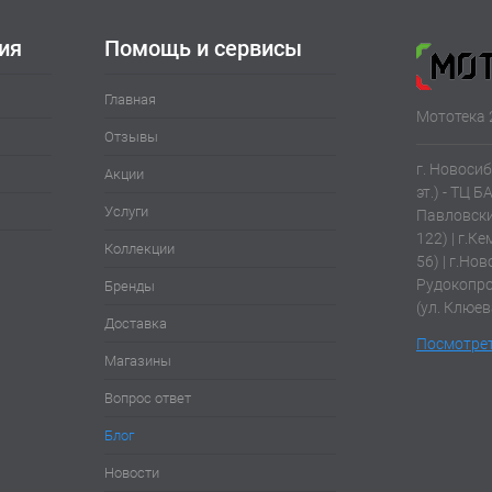
ия
Помощь и сервисы
Главная
Мототека 
Отзывы
г. Новосиб
Акции
эт.) - ТЦ Б
Услуги
Павловски
122) | г.К
Коллекции
56) | г.Нов
Рудокопров
Бренды
(ул. Клюев
Доставка
Посмотрет
Магазины
Вопрос ответ
Блог
Новости