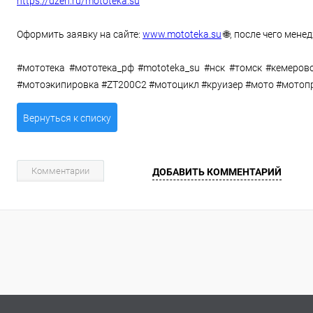
https://dzen.ru/mototeka.su
Оформить заявку на сайте:
www.mototeka.su
🌐, после чего мен
#мототека #мототека_рф #mototeka_su #нск #томск #кемеров
#мотоэкипировка #ZT200C2 #мотоцикл #круизер #мото #мотоп
Вернуться к списку
Комментарии
ДОБАВИТЬ КОММЕНТАРИЙ