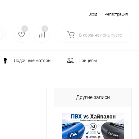
Вход
Регистрация
0
0
В корзине
пока
пусто
Лодочные моторы
Прицепы
Электротранспорт
Всё для туризма
Другие записи
ка
Водоснабжение и полив
лки
РАСПРОДАЖА
Строительство и ремонт