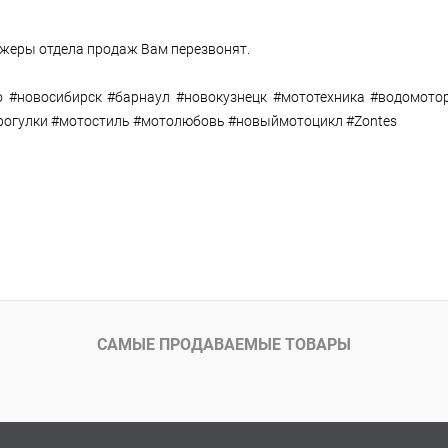
еджеры отдела продаж Вам перезвонят.
о #новосибирск #барнаул #новокузнецк #мототехника #водомото
рогулки #мотостиль #мотолюбовь #новыймотоцикл #Zontes
САМЫЕ ПРОДАВАЕМЫЕ ТОВАРЫ