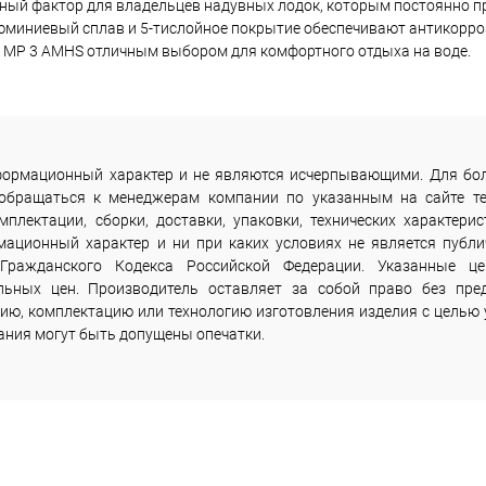
жный фактор для владельцев надувных лодок, которым постоянно п
люминиевый сплав и 5-тислойное покрытие обеспечивают антикорр
N MP 3 AMHS отличным выбором для комфортного отдыха на воде.
информационный характер и не являются исчерпывающими. Для бо
 обращаться к менеджерам компании по указанным на сайте т
лектации, сборки, доставки, упаковки, технических характерис
мационный характер и ни при каких условиях не является публи
Гражданского Кодекса Российской Федерации. Указанные ц
льных цен. Производитель оставляет за собой право без пре
ию, комплектацию или технологию изготовления изделия с целью 
сания могут быть допущены опечатки.