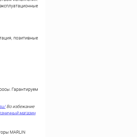
эксплуатационные
тация, позитивные
просы. Гарантируем
su/
Во избежание
озничный магазин
оторы MARLIN