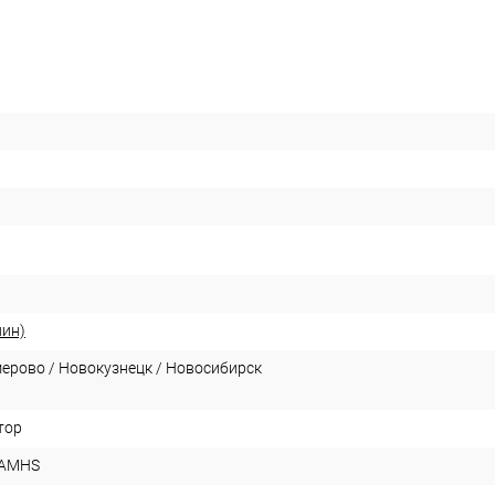
ин)
мерово / Новокузнецк / Новосибирск
тор
 AMHS