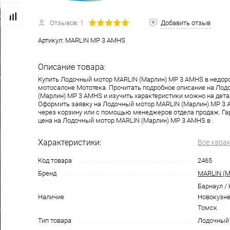
Отзывов: 1
Добавить отзыв
одимости
Запчасти
Автотовары
Артикул:
MARLIN MP 3 AMHS
Описание товара:
Купить Лодочный мотор MARLIN (Марлин) MP 3 AMHS в недор
мотосалоне Мототека. Прочитать подробное описание на Ло
(Марлин) MP 3 AMHS и изучить характеристики можно на дета
Оформить заявку на Лодочный мотор MARLIN (Марлин) MP 3
через корзину или с помощью менеджеров отдела продаж. Га
цена на Лодочный мотор MARLIN (Марлин) MP 3 AMHS в .
Характеристики:
Все хара
Код товара
2465
Бренд
MARLIN (М
Барнаул /
Наличие
Новокузне
Томск
Тип товара
Лодочный