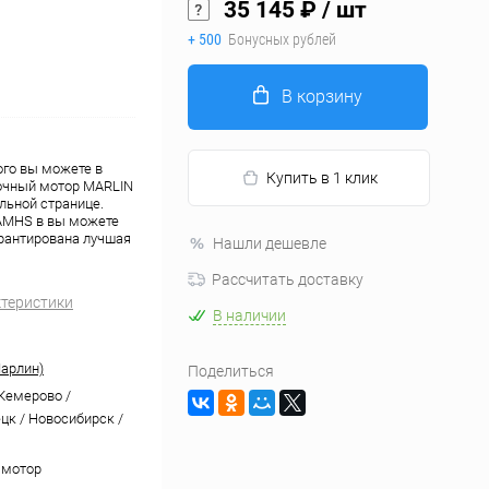
35 145 ₽
/ шт
+ 500
Бонусных рублей
В корзину
ого вы можете в
Купить в 1 клик
дочный мотор MARLIN
льной странице.
 AMHS в вы можете
рантирована лучшая
Нашли дешевле
Рассчитать доставку
ктеристики
В наличии
арлин)
Поделиться
 Кемерово /
цк / Новосибирск /
 мотор