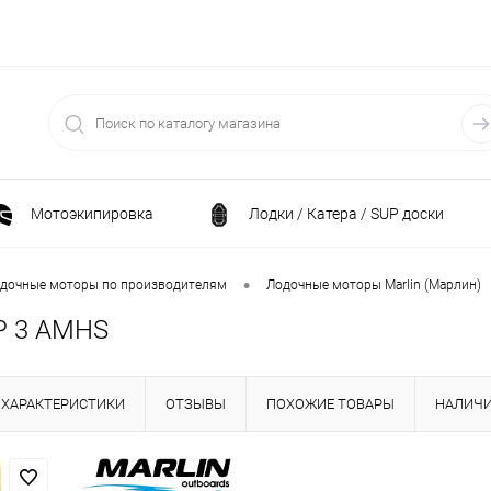
Мотоэкипировка
Лодки / Катера / SUP доски
Спортивные товары / Велосипеды / Самокаты
•
дочные моторы по производителям
Лодочные моторы Marlin (Марлин)
P 3 AMHS
и
Генераторы и электростанции
Электрони
ХАРАКТЕРИСТИКИ
ОТЗЫВЫ
ПОХОЖИЕ ТОВАРЫ
НАЛИЧ
Климатическая техника
Принадлежности для рыба
ние
Силовая техника
Станки