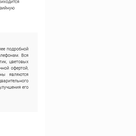
риходится
озийную
лее подробной
елефонам. Вся
тик, цветовых
чной офертой,
ены являются
дварительного
улучшения его