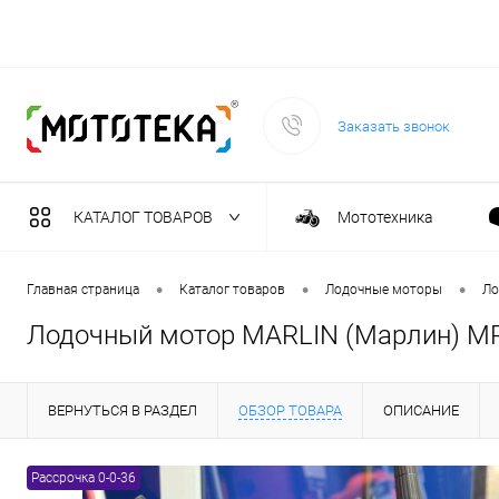
Заказать звонок
КАТАЛОГ ТОВАРОВ
Мототехника
Садовая техника
•
•
•
Главная страница
Каталог товаров
Лодочные моторы
Ло
Лодочный мотор MARLIN (Марлин) M
Масла и тех. жидкост
ВЕРНУТЬСЯ В РАЗДЕЛ
ОБЗОР ТОВАРА
ОПИСАНИЕ
Инструмент
Рассрочка 0-0-36
Сварочное оборудова