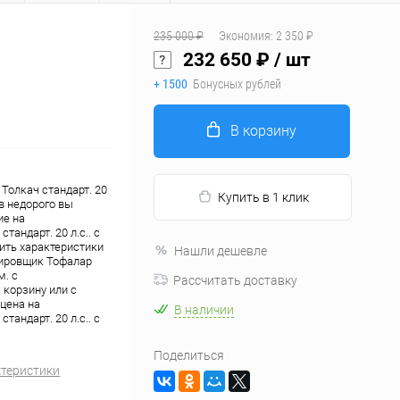
235 000 ₽
Экономия:
2 350 ₽
232 650 ₽
/ шт
+ 1500
Бонусных рублей
В корзину
Толкач стандарт. 20
Купить в 1 клик
 в недорого вы
ие на
андарт. 20 л.с.. с
чить характеристики
Нашли дешевле
сировщик Тофалар
м. с
Рассчитать доставку
 корзину или с
цена на
В наличии
андарт. 20 л.с.. с
Поделиться
ктеристики