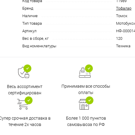
Код товара
11989
Бренд
Тофалар
Наличие
Томск
Тип товара
Мотобукс
Артикул
НФ-00001
Вес в сборе, кг
120
Вид номенклатуры
Техника
Принимаем все способы
Весь ассортимент
оплаты
сертифицирован
Супер срочная доставка в
Более 1 000 пунктов
течение 2х часов
самовывоза по РФ