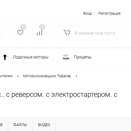
Вход
Регистрация
0
0
В корзине
пока
пусто
Лодочные моторы
Прицепы
Электротранспорт
Всё для туризма
•
•
дителям
Мотобуксировщики Тофалар
ка
Водоснабжение и полив
. с реверсом. с электростартером. с
лки
РАСПРОДАЖА
ИЕ
ФАЙЛЫ
ВИДЕО
Строительство и ремонт