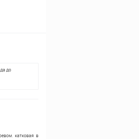
да до
ревом. катковая в