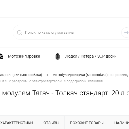
Мотоэкипировка
Лодки / Катера / SUP доски
Спортивные товары / Велосипеды / Самокаты
•
ксировщики (мотособаки)
Мотобуксировщики (мотособаки) по произво
л.с.. с реверсом. с электростартером. с подогревом. катковая
и
Генераторы и электростанции
Электрони
одулем Тягач - Толкач стандарт. 20 л.с.
Климатическая техника
Принадлежности для рыба
ХАРАКТЕРИСТИКИ
ОТЗЫВЫ
ПОХОЖИЕ ТОВАРЫ
НАЛИЧ
ние
Силовая техника
Станки