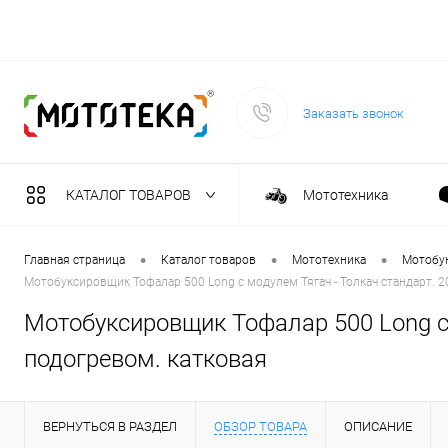
Заказать звонок
КАТАЛОГ ТОВАРОВ
Мототехника
Садовая техника
•
•
•
Главная страница
Каталог товаров
Мототехника
Мотобу
Мотобуксировщик Тофалар 500 Long с модулем Тягач - Толкач стандарт. 20 
Масла и тех. жидкост
Мотобуксировщик Тофалар 500 Long с м
подогревом. катковая
Инструмент
ВЕРНУТЬСЯ В РАЗДЕЛ
ОБЗОР ТОВАРА
ОПИСАНИЕ
Сварочное оборудова