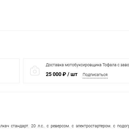
Доставка мотобуксировщика Тофала с заво
розничного магазина "Мототека" от
25 000 ₽
/ шт
Подписаться
ач стандарт. 20 л.с.. с реверсом. с электростартером. с подог