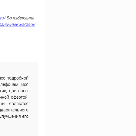
su/
Во избежание
озничный магазин
лее подробной
елефонам. Вся
тик, цветовых
чной офертой,
ены являются
дварительного
улучшения его