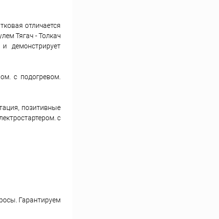
атковая отличается
ем Тягач - Толкач
и и демонстрирует
ом. с подогревом.
тация, позитивные
лектростартером. с
просы. Гарантируем