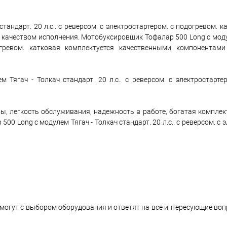
андарт. 20 л.с.. с реверсом. с электростартером. с подогревом. к
качеством исполнения. Мотобуксировщик Тофалар 500 Long с модул
догревом. катковая комплектуется качественными компонентам
ягач - Толкач стандарт. 20 л.с.. с реверсом. с электростартер
ы, легкость обслуживания, надежность в работе, богатая комплек
 Long с модулем Тягач - Толкач стандарт. 20 л.с.. с реверсом. с э
могут с выбором оборудования и ответят на все интересующие во