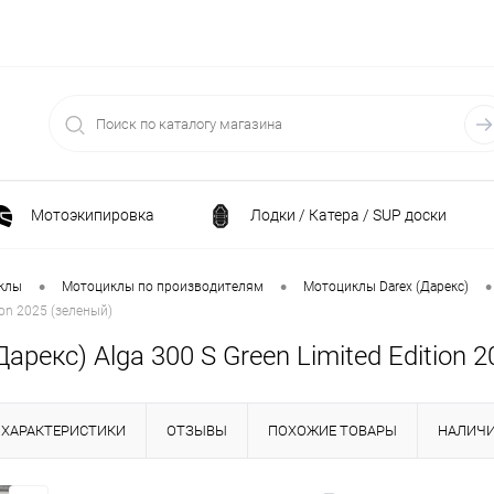
Мотоэкипировка
Лодки / Катера / SUP доски
Спортивные товары / Велосипеды / Самокаты
•
•
•
клы
Мотоциклы по производителям
Мотоциклы Darex (Дарекс)
ion 2025 (зеленый)
и
Генераторы и электростанции
Электрони
рекс) Alga 300 S Green Limited Edition 
Климатическая техника
Принадлежности для рыба
ХАРАКТЕРИСТИКИ
ОТЗЫВЫ
ПОХОЖИЕ ТОВАРЫ
НАЛИЧ
ние
Силовая техника
Станки