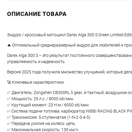
ОПИСАНИЕ ТОВАРА
Эндуро / кроссовый мотоцикл Darex Alga 300 S Green Limited Ed
🔥 Оптимальный среднеразмерный эндуро для любителей и пр
Darex Alga 300 S – это результат постоянного совершенствова
управляемость и надежность.
Версия 2025 года получила множество улучшений, которые дел
🚀 Ключевые характеристики:
✅ Двигатель: Zongshen CB300RL 5 gear, 4-тактный, воздушное о
✅ Мощность: 29 л.с. / 8000 об/мин
✅ Крутящий момент: 23 Н·м / 6000 об/мин
✅ Система подачи топлива: карбюратор NIBBI RACING BLACK P
✅ Трансмиссия: 5-ступенчатая (1-N-2-3-4-5)
✅ Передача усилия на колесо: цепь
✅ Максимальная скорость: 130 км/ч