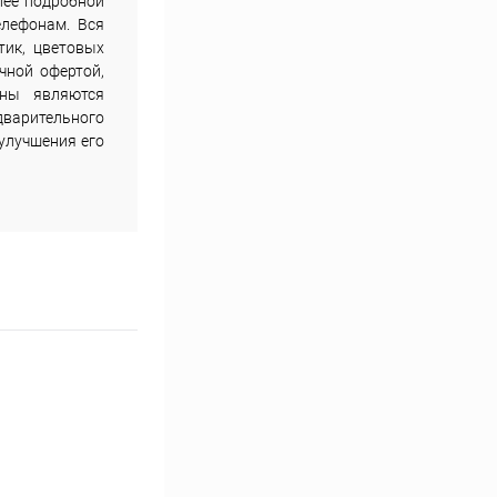
лее подробной
елефонам. Вся
тик, цветовых
чной офертой,
ены являются
дварительного
улучшения его