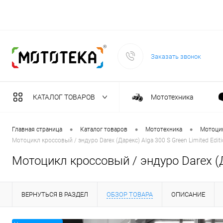
Заказать звонок
КАТАЛОГ ТОВАРОВ
Мототехника
Садовая техника
•
•
•
Главная страница
Каталог товаров
Мототехника
Мотоци
Мотоцикл кроссовый / эндуро Darex (Дарекс) Alga 300 S Green Limited Edit
Масла и тех. жидкост
Мотоцикл кроссовый / эндуро Darex (Да
Инструмент
ВЕРНУТЬСЯ В РАЗДЕЛ
ОБЗОР ТОВАРА
ОПИСАНИЕ
Сварочное оборудова