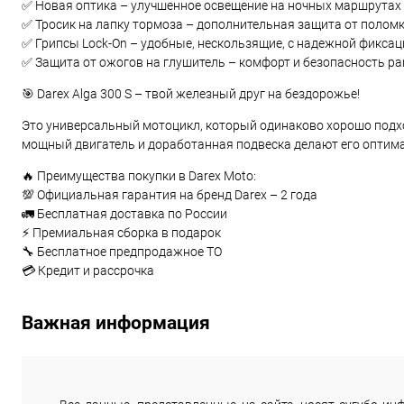
✅ Новая оптика – улучшенное освещение на ночных маршрутах
✅ Тросик на лапку тормоза – дополнительная защита от поломк
✅ Грипсы Lock-On – удобные, нескользящие, с надежной фиксац
✅ Защита от ожогов на глушитель – комфорт и безопасность р
🎯 Darex Alga 300 S – твой железный друг на бездорожье!
Это универсальный мотоцикл, который одинаково хорошо подхо
мощный двигатель и доработанная подвеска делают его оптим
🔥 Преимущества покупки в Darex Moto:
💯 Официальная гарантия на бренд Darex – 2 года
🚛 Бесплатная доставка по России
⚡ Премиальная сборка в подарок
🔧 Бесплатное предпродажное ТО
💳 Кредит и рассрочка
Важная информация