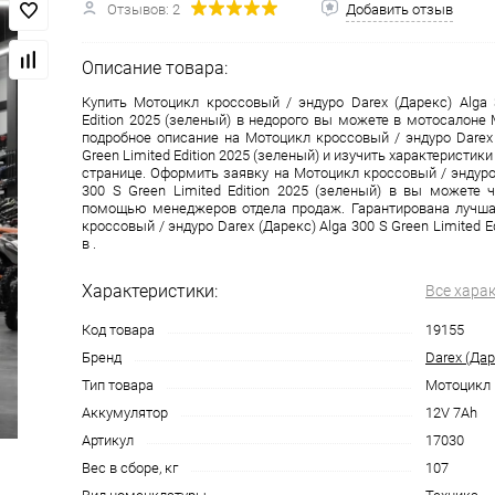
Отзывов: 2
Добавить отзыв
одимости
Запчасти
Автотовары
Описание товара:
Купить Мотоцикл кроссовый / эндуро Darex (Дарекс) Alga 
Edition 2025 (зеленый) в недорого вы можете в мотосалоне 
подробное описание на Мотоцикл кроссовый / эндуро Darex 
Green Limited Edition 2025 (зеленый) и изучить характеристик
странице. Оформить заявку на Мотоцикл кроссовый / эндуро 
300 S Green Limited Edition 2025 (зеленый) в вы можете 
помощью менеджеров отдела продаж. Гарантирована лучша
кроссовый / эндуро Darex (Дарекс) Alga 300 S Green Limited E
в .
Характеристики:
Все хара
Код товара
19155
Бренд
Darex (Дар
Тип товара
Мотоцикл
Аккумулятор
12V 7Ah
Артикул
17030
Вес в сборе, кг
107