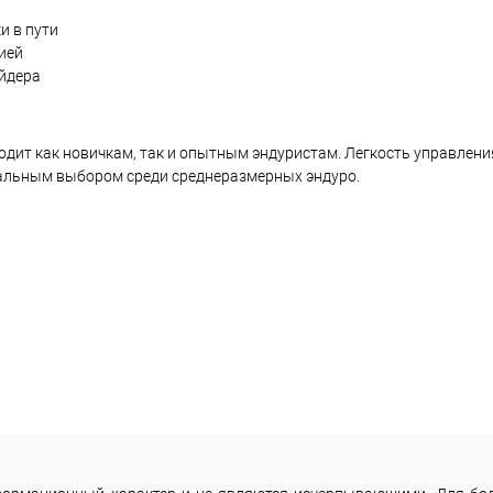
и в пути
ией
айдера
дит как новичкам, так и опытным эндуристам. Легкость управлени
альным выбором среди среднеразмерных эндуро.