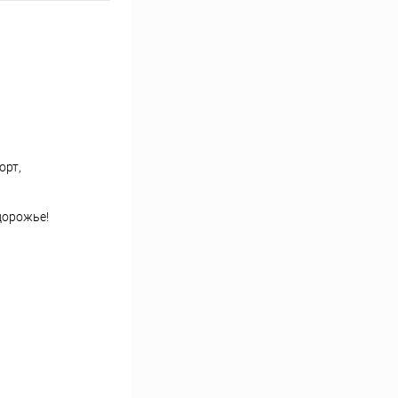
орт,
дорожье!