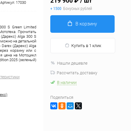
219 900 ₽
/ шт
Артикул:
17030
+ 1500
Бонусных рублей
В корзину
300 S Green Limited
Мототека. Прочитать
(Дарекс) Alga 300 S
и можно на детальной
Купить в 1 клик
Darex (Дарекс) Alga
через корзину или с
я цена на Мотоцикл
dition 2025 (зеленый)
Нашли дешевле
Рассчитать доставку
ктеристики
В наличии
екс)
Поделиться