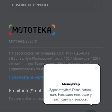
ПОМОЩЬ И СЕРВИСЫ
Мототека 2026 ©
г. Новосибирск, ул Писарева, 60 (1 эт.) - ТЦ БАЗА |
г.Барнаул (ул. Павловский тракт, 102 / Малахова, 122) |
г.Кемерово (ул. Тухачевского, 56) | г.Новокузнецк (ул.
Рудокопровая улица, 21) | г.Томск (ул. Клюева, 11В)
Посмотреть на карте
Менеджер
Здравствуйте! Готов помочь
Email:
info@mototeka.su
вам. Напишите мне, если у
График работы: ежедневно с 10:00 до 19:00
вас появятся вопросы.