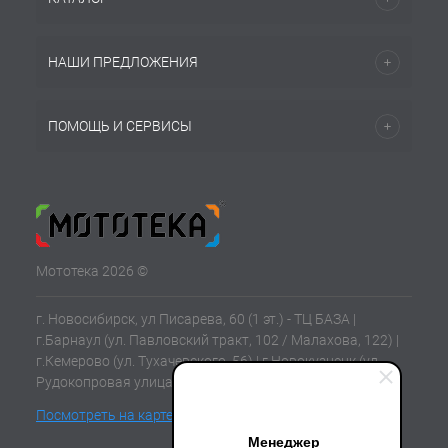
НАШИ ПРЕДЛОЖЕНИЯ
ПОМОЩЬ И СЕРВИСЫ
Мототека 2026 ©
г. Новосибирск, ул Писарева, 60 (1 эт.) - ТЦ БАЗА |
г.Барнаул (ул. Павловский тракт, 102 / Малахова, 122) |
г.Кемерово (ул. Тухачевского, 56) | г.Новокузнецк (ул.
Рудокопровая улица, 21) | г.Томск (ул. Клюева, 11В)
Посмотреть на карте
Менеджер