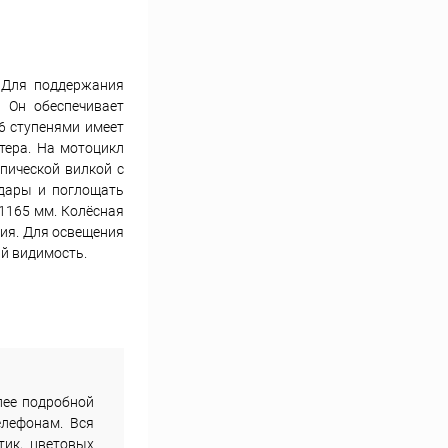
 Для поддержания
 Он обеспечивает
 6 ступенями имеет
ртера. На мотоцикл
пической вилкой с
удары и поглощать
1165 мм. Колёсная
ния. Для освещения
й видимость.
лее подробной
елефонам. Вся
тик, цветовых