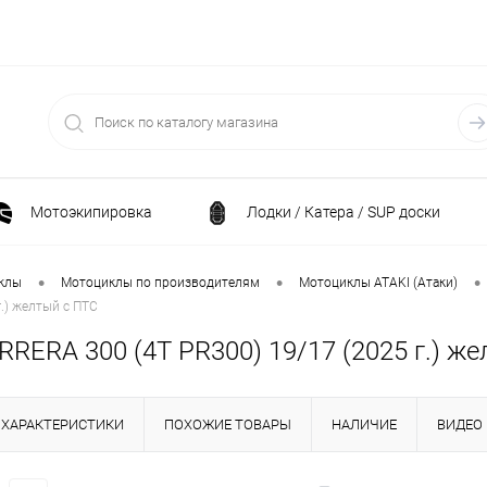
Мотоэкипировка
Лодки / Катера / SUP доски
Спортивные товары / Велосипеды / Самокаты
•
•
•
клы
Мотоциклы по производителям
Мотоциклы ATAKI (Атаки)
.) желтый c ПТС
и
Генераторы и электростанции
Электрони
RERA 300 (4T PR300) 19/17 (2025 г.) ж
Климатическая техника
Принадлежности для рыба
ХАРАКТЕРИСТИКИ
ПОХОЖИЕ ТОВАРЫ
НАЛИЧИЕ
ВИДЕО
ние
Силовая техника
Станки