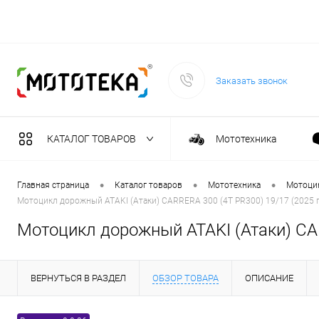
Заказать звонок
КАТАЛОГ ТОВАРОВ
Мототехника
Садовая техника
•
•
•
Главная страница
Каталог товаров
Мототехника
Мотоци
Мотоцикл дорожный ATAKI (Атаки) CARRERA 300 (4T PR300) 19/17 (2025 г
Масла и тех. жидкост
Мотоцикл дорожный ATAKI (Атаки) CAR
Инструмент
ВЕРНУТЬСЯ В РАЗДЕЛ
ОБЗОР ТОВАРА
ОПИСАНИЕ
Сварочное оборудова