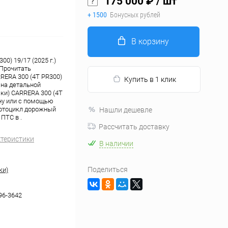
175 000 ₽
/ шт
+ 1500
Бонусных рублей
В корзину
0) 19/17 (2025 г.)
 Прочитать
RERA 300 (4T PR300)
Купить в 1 клик
 на детальной
ки) CARRERA 300 (4T
ину или с помощью
Мотоцикл дорожный
Нашли дешевле
 ПТС в .
Рассчитать доставку
ктеристики
В наличии
Поделиться
ки)
96-3642