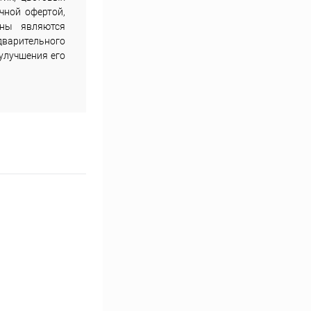
чной офертой,
ены являются
дварительного
улучшения его