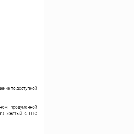
шение по доступной
ном, продуманной
г.) желтый c ПТС