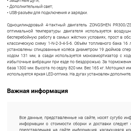
• Защитные дуги;
• Дополнительный свет;
• USB-разъём для подключения и зарядки.
Одноцилиндровый 4-тактный двигатель ZONGSHEN PR300/ZS
оптимальной температуры двигателя используется воздушн
бесперебойную работу в самых жёстких условиях, прост в обс
классическую схему 1-N-2-3-4-5-6. Объём топливного бака 16
установлены спицованные колёса диаметром 19 дюймов спере
ходом 131 мм, а сзади используется моноамортизатор с хо
избыточные вибрации при езде по бездорожью. За торможение
база 1300 мм. Высота по седлу 820 мм. Вес 165 кг. Мотоцикл 
используется яркая LED-оптика. На дугах установлен дополн
Важная информация
Все данные, представленные на сайте, носят сугубо 
информации о стоимости сборки и доставки следует
представленная на сайте информация, касающаяся комп