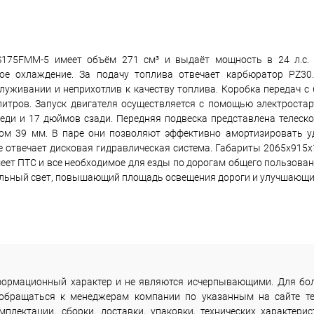
175FMM-5 имеет объём 271 см³ и выдаёт мощность в 24 л.с.
ое охлаждение. За подачу топлива отвечает карбюратор PZ30.
луживании и неприхотлив к качеству топлива. Коробка передач с
 литров. Запуск двигателя осуществляется с помощью электроста
ди и 17 дюймов сзади. Передняя подвеска представлена телеско
дом 39 мм. В паре они позволяют эффективно амортизировать 
 отвечает дисковая гидравлическая система. Габариты 2065x915x
имеет ПТС и все необходимое для езды по дорогам общего пользова
ительный свет, повышающий площадь освещения дороги и улучшающи
информационный характер и не являются исчерпывающими. Для бо
 обращаться к менеджерам компании по указанным на сайте т
лектации, сборки, доставки, упаковки, технических характерис