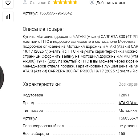
Отзывов: 0
Добавить отзыв
Артикул:
1560555-796-3642
одимости
Запчасти
Автотовары
Описание товара:
Купить Мотоцикл дорожный ATAKI (Атаки) CARRERA 300 (4T PR30
желтый c ПТС в недорого вы можете в мотосалоне Мототека.
подробное описание на Мотоцикл дорожный ATAKI (Атаки) CAR
19/17 (2025 г.) желтый c ПТС и изучить характеристики можно
странице. Оформить заявку на Мотоцикл дорожный ATAKI (Ата
PR300) 19/17 (2025 г.) желтый c ПТС в вы можете через корз
менеджеров отдела продаж. Гарантирована лучшая цена на 
ATAKI (Атаки) CARRERA 300 (4T PR300) 19/17 (2025 г.) желтый c
Характеристики:
Все хара
Код товара
12891
Бренд
ATAKI (Ата
Тип товара
Мотоцикл
Артикул
1560555-7
Балансировочный вал
не указан
Вес в сборе, кг
165