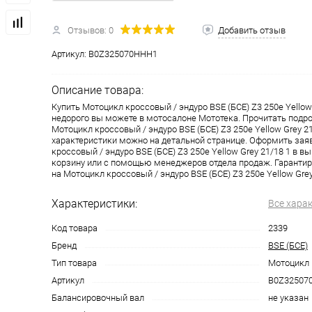
Отзывов: 0
Добавить отзыв
одимости
Запчасти
Автотовары
Артикул:
B0Z325070HHH1
Описание товара:
Купить Мотоцикл кроссовый / эндуро BSE (БСЕ) Z3 250e Yellow 
недорого вы можете в мотосалоне Мототека. Прочитать подр
Мотоцикл кроссовый / эндуро BSE (БСЕ) Z3 250e Yellow Grey 21
характеристики можно на детальной странице. Оформить зая
кроссовый / эндуро BSE (БСЕ) Z3 250e Yellow Grey 21/18 1 в в
корзину или с помощью менеджеров отдела продаж. Гарантир
на Мотоцикл кроссовый / эндуро BSE (БСЕ) Z3 250e Yellow Grey 
Характеристики:
Все хара
Код товара
2339
Бренд
BSE (БСЕ)
Тип товара
Мотоцикл
Артикул
B0Z32507
Балансировочный вал
не указан