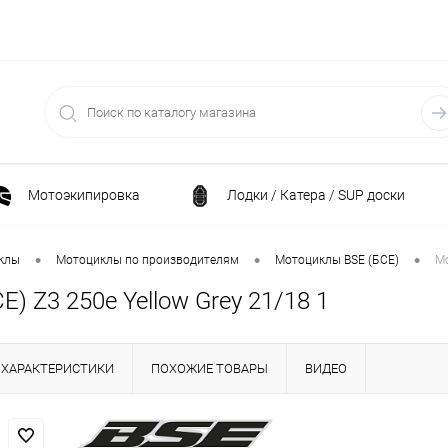
Мотоэкипировка
Лодки / Катера / SUP доски
Спортивные товары / Велосипеды / Самокаты
•
•
•
клы
Мотоциклы по производителям
Мотоциклы BSE (БСЕ)
Мо
) Z3 250e Yellow Grey 21/18 1
и
Генераторы и электростанции
Электрони
ХАРАКТЕРИСТИКИ
ПОХОЖИЕ ТОВАРЫ
ВИДЕО
Климатическая техника
Принадлежности для рыба
ние
Силовая техника
Станки