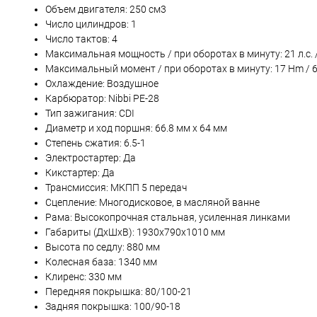
Объем двигателя: 250 см3
Число цилиндров: 1
Число тактов: 4
Максимальная мощность / при оборотах в минуту: 21 л.с. 
Максимальный момент / при оборотах в минуту: 17 Hm / 
Охлаждение: Воздушное
Карбюратор: Nibbi PE-28
Тип зажигания: CDI
Диаметр и ход поршня: 66.8 мм x 64 мм
Степень сжатия: 6.5-1
Электростартер: Да
Кикстартер: Да
Трансмиссия: МКПП 5 передач
Сцепление: Многодисковое, в масляной ванне
Рама: Высокопрочная стальная, усиленная линками
Габариты (ДхШхВ): 1930х790х1010 мм
Высота по седлу: 880 мм
Колесная база: 1340 мм
Клиренс: 330 мм
Передняя покрышка: 80/100-21
Задняя покрышка: 100/90-18