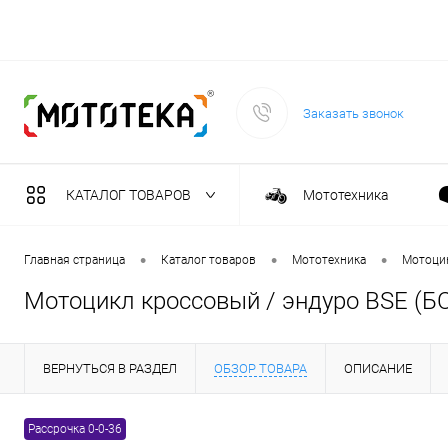
Заказать звонок
КАТАЛОГ ТОВАРОВ
Мототехника
Садовая техника
•
•
•
Главная страница
Каталог товаров
Мототехника
Мотоци
Мотоцикл кроссовый / эндуро BSE (БСЕ
Масла и тех. жидкост
ВЕРНУТЬСЯ В РАЗДЕЛ
ОБЗОР ТОВАРА
ОПИСАНИЕ
Инструмент
Рассрочка 0-0-36
Сварочное оборудова