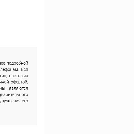
лее подробной
елефонам. Вся
тик, цветовых
чной офертой,
ены являются
дварительного
улучшения его