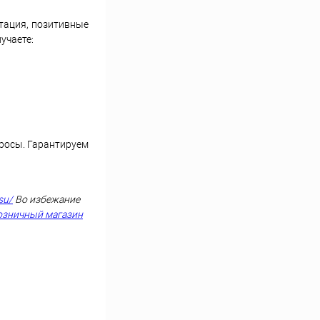
тация, позитивные
учаете:
просы. Гарантируем
su/
Во избежание
озничный магазин