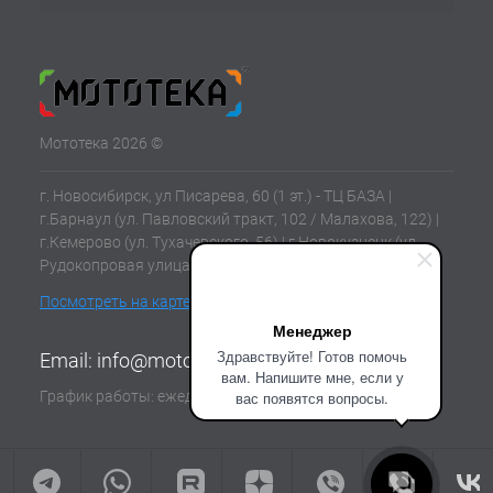
Мототека 2026 ©
г. Новосибирск, ул Писарева, 60 (1 эт.) - ТЦ БАЗА |
г.Барнаул (ул. Павловский тракт, 102 / Малахова, 122) |
г.Кемерово (ул. Тухачевского, 56) | г.Новокузнецк (ул.
Рудокопровая улица, 21) | г.Томск (ул. Клюева, 11В)
Посмотреть на карте
Менеджер
Здравствуйте! Готов помочь
Email:
info@mototeka.su
вам. Напишите мне, если у
График работы: ежедневно с 10:00 до 19:00
вас появятся вопросы.