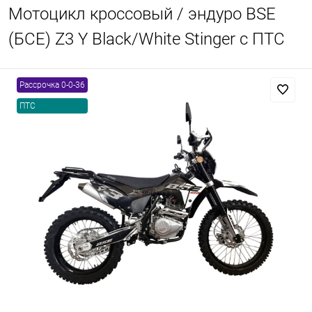
Мотоцикл кроссовый / эндуро BSE
(БСЕ) Z3 Y Black/White Stinger с ПТС
Рассрочка 0-0-36
ПТС