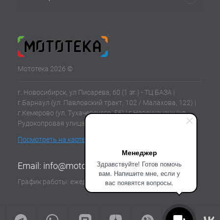
Мототека 2026 ©
г. Новосибирск, ул Писарева, 60 (1 эт.) - ТЦ БАЗА |
г.Барнаул (ул. Павловский тракт, 102 / Малахова, 122) |
г.Кемерово (ул. Тухачевского, 56) | г.Новокузнецк (ул.
Рудокопровая улица, 21) | г.Томск (ул. Клюева, 11В)
Посмотреть на карте
Менеджер
Здравствуйте! Готов помочь
Email:
info@mototeka.su
вам. Напишите мне, если у
График работы: ежедневно с 10:00 до 19:00
вас появятся вопросы.