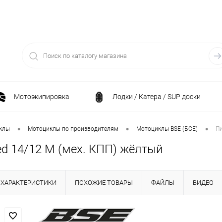
Мотоэкипировка
Лодки / Катера / SUP доски
Спортивные товары / Велосипеды / Самокаты
•
•
•
клы
Мотоциклы по производителям
Мотоциклы BSE (БСЕ)
Пи
ed 14/12 M (мех. КПП) жёлтый
и
Генераторы и электростанции
Электрони
ХАРАКТЕРИСТИКИ
ПОХОЖИЕ ТОВАРЫ
ФАЙЛЫ
ВИДЕО
Климатическая техника
Принадлежности для рыба
ние
Силовая техника
Станки