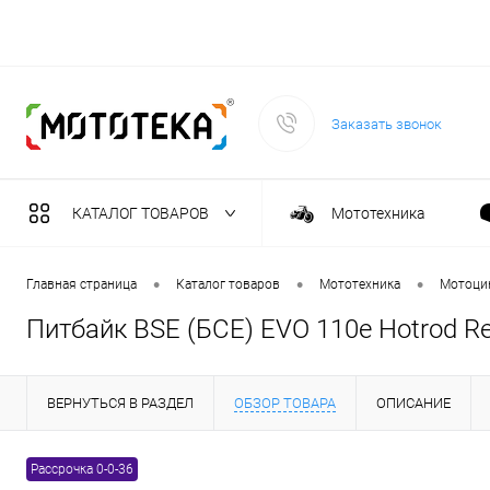
Заказать звонок
КАТАЛОГ ТОВАРОВ
Мототехника
Садовая техника
•
•
•
Главная страница
Каталог товаров
Мототехника
Мотоци
Питбайк BSE (БСЕ) EVO 110e Hotrod R
Масла и тех. жидкост
ВЕРНУТЬСЯ В РАЗДЕЛ
ОБЗОР ТОВАРА
ОПИСАНИЕ
Инструмент
Рассрочка 0-0-36
Сварочное оборудова