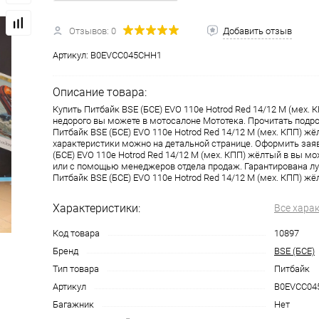
Отзывов: 0
Добавить отзыв
одимости
Запчасти
Автотовары
Артикул:
B0EVCC045CHH1
Описание товара:
Купить Питбайк BSE (БСЕ) EVO 110e Hotrod Red 14/12 M (мех. 
недорого вы можете в мотосалоне Мототека. Прочитать подр
Питбайк BSE (БСЕ) EVO 110e Hotrod Red 14/12 M (мех. КПП) жё
характеристики можно на детальной странице. Оформить зая
(БСЕ) EVO 110e Hotrod Red 14/12 M (мех. КПП) жёлтый в вы м
или с помощью менеджеров отдела продаж. Гарантирована лу
Питбайк BSE (БСЕ) EVO 110e Hotrod Red 14/12 M (мех. КПП) жёл
Характеристики:
Все хара
Код товара
10897
Бренд
BSE (БСЕ)
Тип товара
Питбайк
Артикул
B0EVCC04
Багажник
Нет