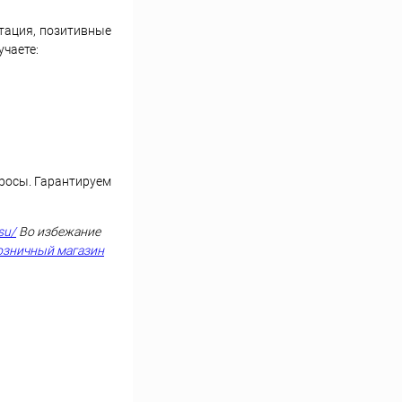
тация, позитивные
учаете:
просы. Гарантируем
su/
Во избежание
озничный магазин