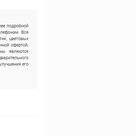
лее подробной
елефонам. Вся
тик, цветовых
чной офертой,
ены являются
дварительного
улучшения его