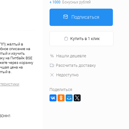
+ 1000
Бонусных рублей
Подписаться
Купить в 1 клик
КПП) жёлтый в
обное описание на
лтый и изучить
Нашли дешевле
вку на Питбайк BSE
ожете через корзину
Рассчитать доставку
чшая цена на
тый в .
Недоступно
ктеристики
Поделиться
5CHH1