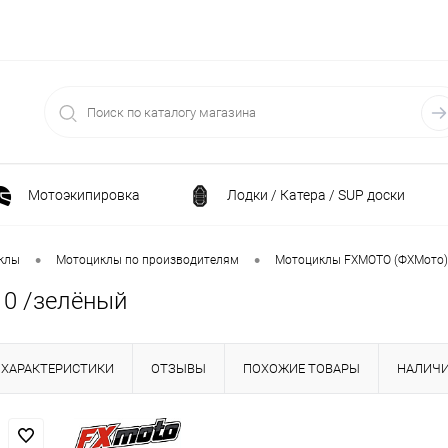
Мотоэкипировка
Лодки / Катера / SUP доски
Спортивные товары / Велосипеды / Самокаты
•
•
клы
Мотоциклы по производителям
Мотоциклы FXMOTO (ФХМото)
0 /зелёный
и
Генераторы и электростанции
Электрони
ХАРАКТЕРИСТИКИ
ОТЗЫВЫ
ПОХОЖИЕ ТОВАРЫ
НАЛИЧ
Климатическая техника
Принадлежности для рыба
ние
Силовая техника
Станки