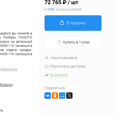
72 765 ₽
/ шт
+ 1000
Бонусных рублей
В корзину
едорого вы можете в
на Питбайк FXMOTO
можно на детальной
Купить в 1 клик
NIOR 110 /зелёный в
в отдела продаж.
NIOR 110 /зелёный в
Нашли дешевле
Рассчитать доставку
ктеристики
В наличии
ФХМото)
Поделиться
76