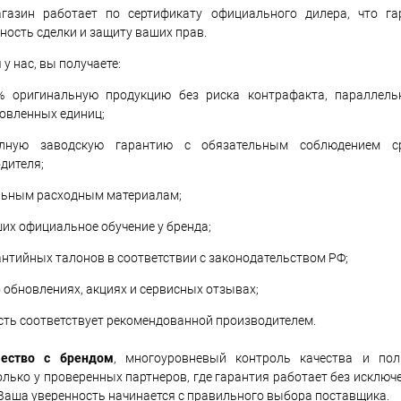
газин работает по сертификату официального дилера, что га
ность сделки и защиту ваших прав.
 у нас, вы получаете:
 оригинальную продукцию без риска контрафакта, параллель
овленных единиц;
ую заводскую гарантию с обязательным соблюдением с
дителя;
альным расходным материалам;
их официальное обучение у бренда;
антийных талонов в соответствии с законодательством РФ;
обновлениях, акциях и сервисных отзывах;
сть соответствует рекомендованной производителем.
чество с брендом
, многоуровневый контроль качества и по
лько у проверенных партнеров, где гарантия работает без исключе
 Ваша уверенность начинается с правильного выбора поставщика.