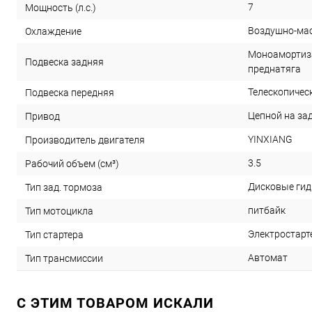
7
Мощность (л.с.)
Воздушно-ма
Охлаждение
Моноамортизат
Подвеска задняя
преднатяга
Телескопическ
Подвеска передняя
Цепной на за
Привод
YINXIANG
Производитель двигателя
3.5
Рабочий объем (см³)
Дисковые гид
Тип зад. тормоза
питбайк
Тип мотоцикла
Электростарт
Тип стартера
Автомат
Тип трансмиссии
C ЭТИМ ТОВАРОМ ИСКАЛИ