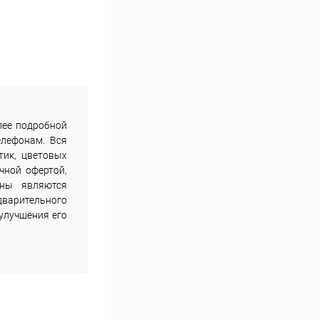
лее подробной
елефонам. Вся
тик, цветовых
чной офертой,
ены являются
дварительного
улучшения его