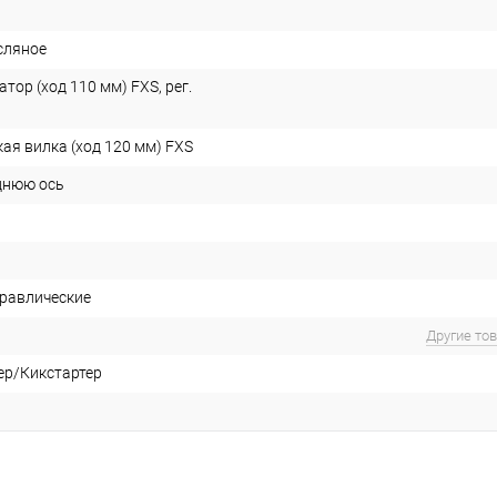
сляное
ор (ход 110 мм) FXS, рег.
ая вилка (ход 120 мм) FXS
днюю ось
равлические
Другие то
ер/Кикстартер