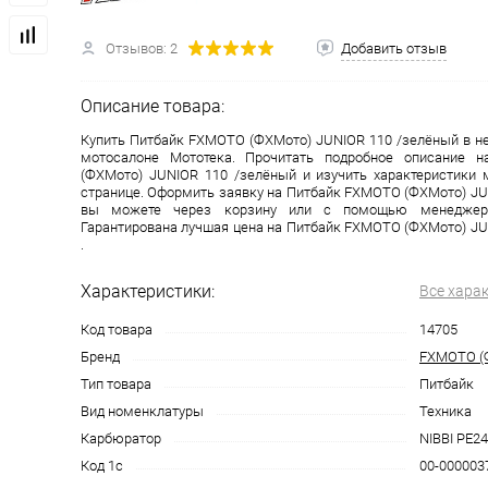
Отзывов: 2
Добавить отзыв
одимости
Запчасти
Автотовары
Описание товара:
Купить Питбайк FXMOTO (ФХМото) JUNIOR 110 /зелёный в н
мотосалоне Мототека. Прочитать подробное описание 
(ФХМото) JUNIOR 110 /зелёный и изучить характеристики 
странице. Оформить заявку на Питбайк FXMOTO (ФХМото) JU
вы можете через корзину или с помощью менеджеро
Гарантирована лучшая цена на Питбайк FXMOTO (ФХМото) JU
.
Характеристики:
Все хара
Код товара
14705
Бренд
FXMOTO (
Тип товара
Питбайк
Вид номенклатуры
Техника
Карбюратор
NIBBI PE24
Код 1с
00-000003