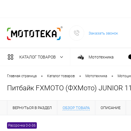
Заказать звонок
КАТАЛОГ ТОВАРОВ
Мототехника
Садовая техника
•
•
•
Главная страница
Каталог товаров
Мототехника
Мотоци
Питбайк FXMOTO (ФХМото) JUNIOR 11
Масла и тех. жидкост
ВЕРНУТЬСЯ В РАЗДЕЛ
ОБЗОР ТОВАРА
ОПИСАНИЕ
Инструмент
Рассрочка 0-0-36
Сварочное оборудова