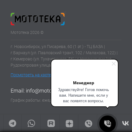
Мототека 2026 ©
г. Новосибирск, ул Писарева, 60 (1 эт.) - ТЦ БАЗА |
г.Барнаул (ул. Павловский тракт, 102 / Малахова, 122) |
г.Кемерово (ул. Тухачевского, 56) | г.Новокузнецк (ул.
Рудокопровая улица, 21) | г.Томск (ул. Клюева, 11В)
Посмотреть на карте
Менеджер
Здравствуйте! Готов помочь
Email:
info@mototeka.su
вам. Напишите мне, если у
График работы: ежедневно с 10:00 до 19:00
вас появятся вопросы.