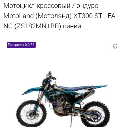
Мотоцикл кроссовый / эндуро
MotoLand (Мотолэнд) XT300 ST - FA -
NC (ZS182MN+BB) синий
Рассрочка 0-0-36