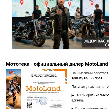
Мототека - официальный дилер MotoLand
Наш магазин работает 
защиту ваших прав.
Покупая у нас, вы полу
▶ 100% оригинальную
единиц;
▶ Полную заводскую г