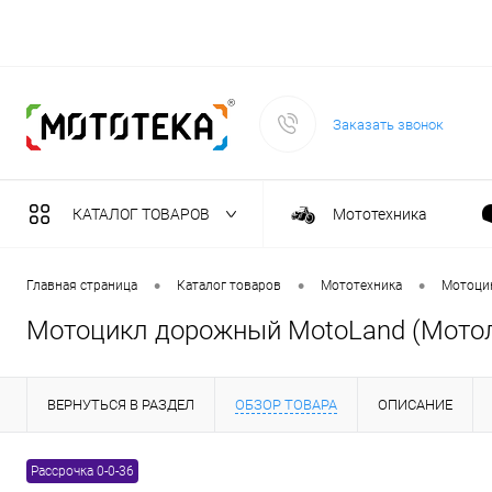
Заказать звонок
КАТАЛОГ ТОВАРОВ
Мототехника
Садовая техника
•
•
•
Главная страница
Каталог товаров
Мототехника
Мотоци
Мотоцикл дорожный MotoLand (Мотол
Масла и тех. жидкост
ВЕРНУТЬСЯ В РАЗДЕЛ
ОБЗОР ТОВАРА
ОПИСАНИЕ
Инструмент
Рассрочка 0-0-36
Сварочное оборудова