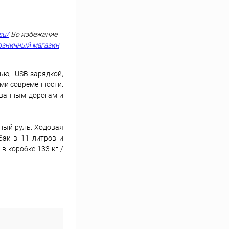
su/
Во избежание
озничный магазин
ю, USB-зарядкой,
ми современности.
ованным дорогам и
нный руль. Ходовая
бак в 11 литров и
в коробке 133 кг /