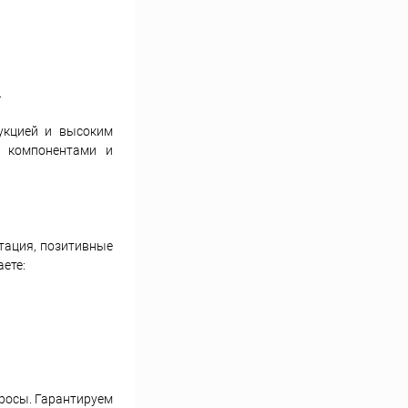
.
укцией и высоким
и компонентами и
тация, позитивные
ете:
просы. Гарантируем