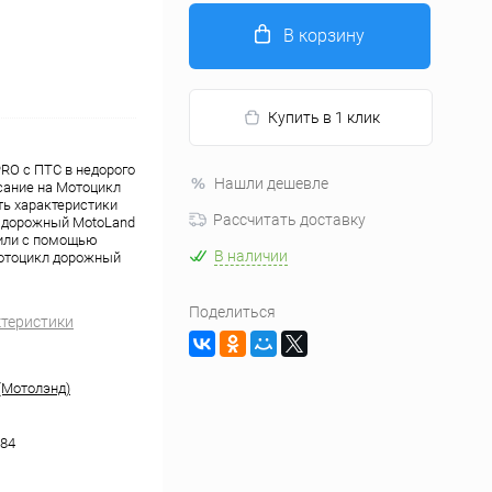
В корзину
Купить в 1 клик
RO с ПТС в недорого
Нашли дешевле
сание на Мотоцикл
ть характеристики
Рассчитать доставку
л дорожный MotoLand
 или с помощью
В наличии
Мотоцикл дорожный
Поделиться
ктеристики
(Мотолэнд)
84