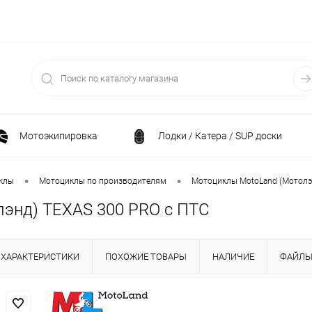
Мотоэкипировка
Лодки / Катера / SUP доски
Спортивные товары / Велосипеды / Самокаты
•
•
клы
Мотоциклы по производителям
Мотоциклы MotoLand (Мотолэ
энд) TEXAS 300 PRO с ПТС
и
Генераторы и электростанции
Электрони
ХАРАКТЕРИСТИКИ
ПОХОЖИЕ ТОВАРЫ
НАЛИЧИЕ
ФАЙЛ
Климатическая техника
Принадлежности для рыба
ние
Силовая техника
Станки