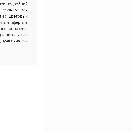
лее подробной
елефонам. Вся
тик, цветовых
чной офертой,
ены являются
дварительного
улучшения его