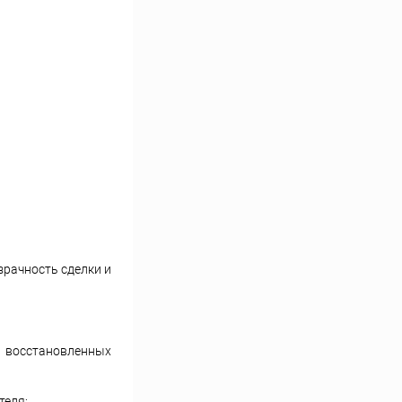
зрачность сделки и
и восстановленных
теля;