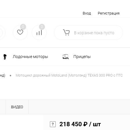
Вход
Регистрация
0
0
В корзине
пока
пусто
Лодочные моторы
Прицепы
Электротранспорт
Всё для туризма
•
нд)
Мотоцикл дорожный MotoLand (Мотолэнд) TEXAS 300 PRO с ПТС
ка
Водоснабжение и полив
Ы
ВИДЕО
лки
РАСПРОДАЖА
218 450 ₽
/ шт
Строительство и ремонт