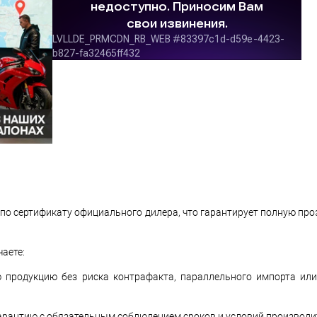
по сертификату официального дилера, что гарантирует полную про
чаете:
 продукцию без риска контрафакта, параллельного импорта ил
арантию с обязательным соблюдением сроков и условий производи