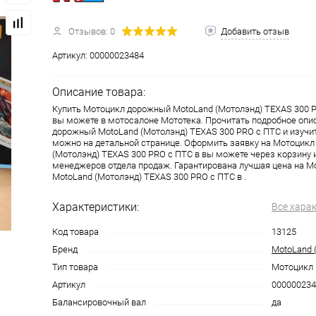
Отзывов: 0
Добавить отзыв
одимости
Запчасти
Автотовары
Артикул:
00000023484
Описание товара:
Купить Мотоцикл дорожный MotoLand (Мотолэнд) TEXAS 300 P
вы можете в мотосалоне Мототека. Прочитать подробное опи
дорожный MotoLand (Мотолэнд) TEXAS 300 PRO с ПТС и изучи
можно на детальной странице. Оформить заявку на Мотоцик
(Мотолэнд) TEXAS 300 PRO с ПТС в вы можете через корзину
менеджеров отдела продаж. Гарантирована лучшая цена на 
MotoLand (Мотолэнд) TEXAS 300 PRO с ПТС в .
Характеристики:
Все хара
Код товара
13125
Бренд
MotoLand 
Тип товара
Мотоцикл
Артикул
000000234
Балансировочный вал
да