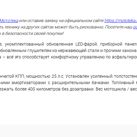
Мототека
или оставив заявку на официальном сайте
https://mototeka.
ь технику на других сайтах может быть рискованно. Посетите наш
р
 в безопасности своей покупки!
, укомплектованный обновленная LED-фарой, приборной панель
 обновленным глушителем из нержавеющей стали и прочими канона
са – всё это способствует комфортному управлению по асфальтир
енчатой КПП, мощностью 25 л.с. Установлен усиленный толстосте
адними амортизаторами с расширительными бачками. Топливный 
зжать более 400 километров без дозаправки. Вес мотоцикла / вес 