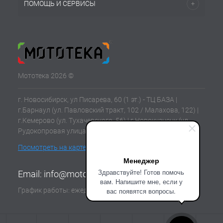
ПОМОЩЬ И СЕРВИСЫ
Мототека 2026 ©
г. Новосибирск, ул Писарева, 60 (1 эт.) - ТЦ БАЗА |
г.Барнаул (ул. Павловский тракт, 102 / Малахова, 122) |
г.Кемерово (ул. Тухачевского, 56) | г.Новокузнецк (ул.
Рудокопровая улица, 21) | г.Томск (ул. Клюева, 11В)
Посмотреть на карте
Менеджер
Здравствуйте! Готов помочь
Email:
info@mototeka.su
вам. Напишите мне, если у
График работы: ежедневно с 10:00 до 19:00
вас появятся вопросы.