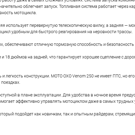
ю работу даже в самых сложных условиях. Система запуска комби
 значительно облегчает запуск. Топливная система работает через к
вность мотоцикла.
яя использует перевернутую телескопическую вилку, а задняя — м
тоцикл удобным для быстрого реагирования на неровности трассы.
ях, обеспечивают отличную тормозную способность и безопасность
и 18 дюймов на задней, что гарантирует хорошее сцепление с дор
и легкость конструкции. MOTO OXO Venom 250 не имеет ПТС, но его
 поездках.
доступной в плане эксплуатации. Для удобства в ночное время пред
омогает эффективно управлять мотоциклом даже в самых трудных 
оторый подойдет как новичкам, так и опытным райдерам, стремящ