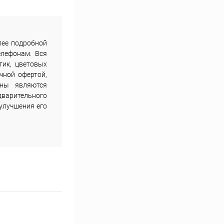
лее подробной
елефонам. Вся
тик, цветовых
чной офертой,
ены являются
дварительного
улучшения его