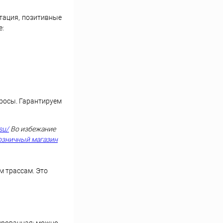
тация, позитивные
е:
просы. Гарантируем
su/
Во избежание
озничный магазин
м трассам. Это