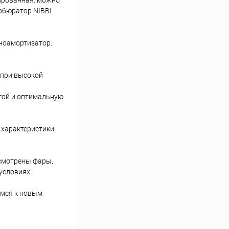
нированная: можно
арбюратор NIBBI
оноамортизатор.
 при высокой
огой и оптимальную
 характеристики
усмотрены фары,
условиях.
имся к новым