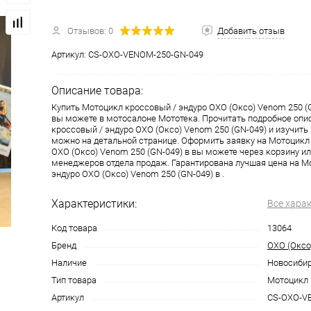
Отзывов: 0
Добавить отзыв
одимости
Запчасти
Автотовары
Артикул:
CS-OXO-VENOM-250-GN-049
Описание товара:
Купить Мотоцикл кроссовый / эндуро OXO (Оксо) Venom 250 (G
вы можете в мотосалоне Мототека. Прочитать подробное опи
кроссовый / эндуро OXO (Оксо) Venom 250 (GN-049) и изучить
можно на детальной странице. Оформить заявку на Мотоцикл
OXO (Оксо) Venom 250 (GN-049) в вы можете через корзину 
менеджеров отдела продаж. Гарантирована лучшая цена на М
эндуро OXO (Оксо) Venom 250 (GN-049) в .
Характеристики:
Все хара
Код товара
13064
Бренд
OXO (Оксо
Наличие
Новосиби
Тип товара
Мотоцикл
Артикул
CS-OXO-V