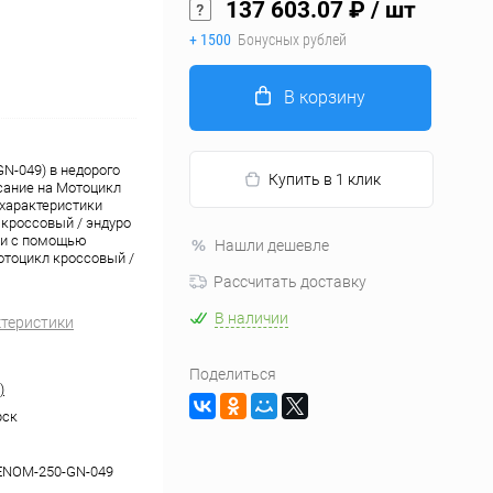
137 603.07 ₽
/ шт
+ 1500
Бонусных рублей
В корзину
N-049) в недорого
Купить в 1 клик
сание на Мотоцикл
 характеристики
 кроссовый / эндуро
или с помощью
Нашли дешевле
отоцикл кроссовый /
Рассчитать доставку
В наличии
ктеристики
Поделиться
)
рск
ENOM-250-GN-049