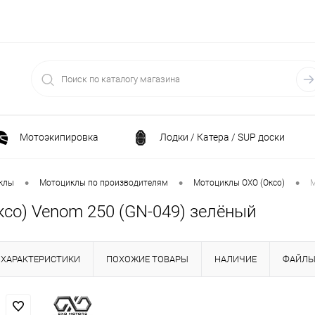
Мотоэкипировка
Лодки / Катера / SUP доски
Спортивные товары / Велосипеды / Самокаты
•
•
•
клы
Мотоциклы по производителям
Мотоциклы OXO (Оксо)
М
ксо) Venom 250 (GN-049) зелёный
и
Генераторы и электростанции
Электрони
ХАРАКТЕРИСТИКИ
ПОХОЖИЕ ТОВАРЫ
НАЛИЧИЕ
ФАЙЛ
Климатическая техника
Принадлежности для рыба
ние
Силовая техника
Станки