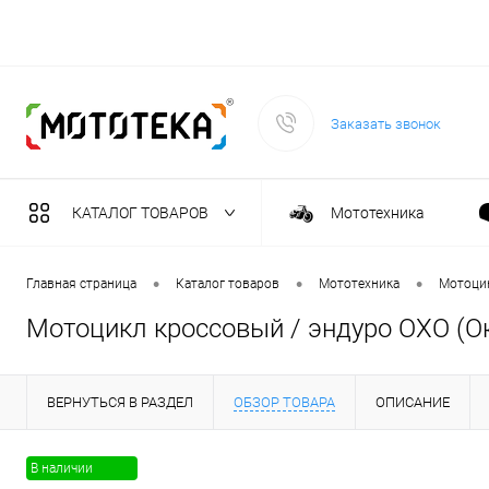
Заказать звонок
КАТАЛОГ ТОВАРОВ
Мототехника
Садовая техника
•
•
•
Главная страница
Каталог товаров
Мототехника
Мотоци
Мотоцикл кроссовый / эндуро OXO (О
Масла и тех. жидкост
ВЕРНУТЬСЯ В РАЗДЕЛ
ОБЗОР ТОВАРА
ОПИСАНИЕ
Инструмент
В наличии
Сварочное оборудова