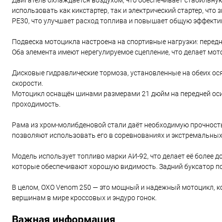
Двигатель охлаждается воздухом, что обеспечивает стабильну
использовать как кикстартер, так и электрический стартер, что
PE30, что улучшает расход топлива и повышает общую эффекти
Подвеска мотоцикла настроена на спортивные нагрузки: передн
Оба элемента имеют нерегулируемое сцепление, что делает мо
Дисковые гидравлические тормоза, установленные на обеих ос
скорости.
Мотоцикл оснащён шинами размерами 21 дюйм на передней оси 
проходимость.
Рама из хром-молибденовой стали даёт необходимую прочность 
позволяют использовать его в соревнованиях и экстремальных
Модель использует топливо марки АИ-92, что делает её более 
которые обеспечивают хорошую видимость. Задний буксатор п
В целом, OXO Venom 250 — это мощный и надежный мотоцикл, к
вершинам в мире кроссовых и эндуро гонок.
Важная информация