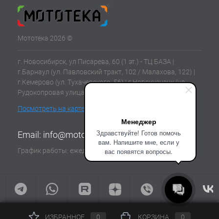
Мототека 2026 ©
г. Новосибирск, ул Писарева, 60 (1 эт.) - ТЦ БАЗА |
г.Барнаул (ул. Павловский тракт, 102 / Малахова, 122) |
г.Кемерово (ул. Тухачевского, 56) | г.Новокузнецк (ул.
Рудокопровая улица, 21) | г.Томск (ул. Клюева, 11В)
Посмотреть на карте
Менеджер
Здравствуйте! Готов помочь
Email:
info@mototeka.su
вам. Напишите мне, если у
График работы: ежедневно с 10:00 до 19:00
вас появятся вопросы.
ИЗБРАННОЕ
0
КОРЗИНА
0