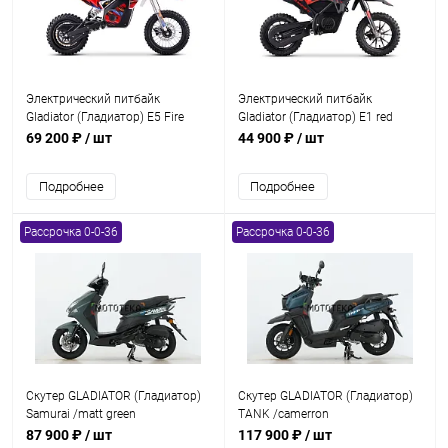
Электрический питбайк
Электрический питбайк
Gladiator (Гладиатор) E5 Fire
Gladiator (Гладиатор) E1 red
69 200 ₽
/ шт
44 900 ₽
/ шт
Подробнее
Подробнее
Рассрочка 0-0-36
Рассрочка 0-0-36
Скутер GLADIATOR (Гладиатор)
Скутер GLADIATOR (Гладиатор)
Samurai /matt green
TANK /camerron
87 900 ₽
/ шт
117 900 ₽
/ шт