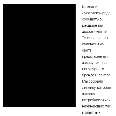
Компания
«Мототека» рада
сообщить о
расширении
ассортимента!
Теперь в наших
салонах и на
сайте
представлена к
заказу техника
популярного
бренда Gladiator.
Мы собрали
линейку, которая
закроет
потребности как
начинающих, так
и опытных