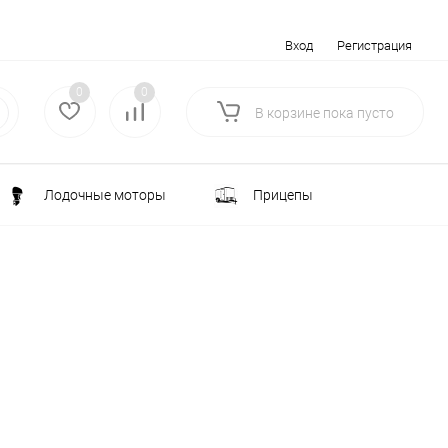
Вход
Регистрация
0
0
В корзине
пока
пусто
Лодочные моторы
Прицепы
Электротранспорт
Всё для туризма
ка
Водоснабжение и полив
лки
РАСПРОДАЖА
Строительство и ремонт