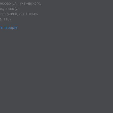
емерово (ул. Тухачевского,
окузнецк (ул.
ая улица, 21) | г.Томск
а, 11В)
ь на карте