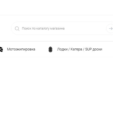
Мотоэкипировка
Лодки / Катера / SUP доски
Спортивные товары / Велосипеды / Самокаты
и
Генераторы и электростанции
Электрони
Климатическая техника
Принадлежности для рыба
ние
Силовая техника
Станки