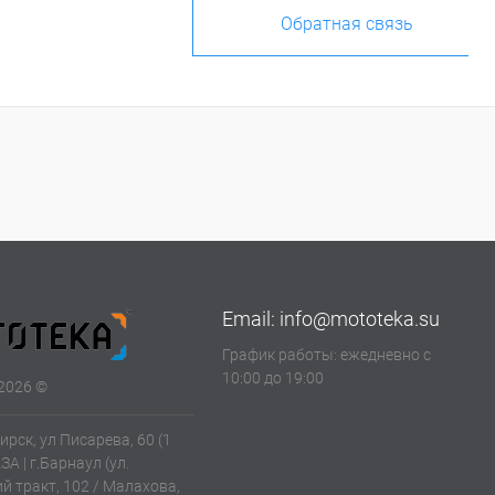
Обратная связь
Email:
info@mototeka.su
График работы: ежедневно с
10:00 до 19:00
2026 ©
ирск, ул Писарева, 60 (1
АЗА | г.Барнаул (ул.
й тракт, 102 / Малахова,