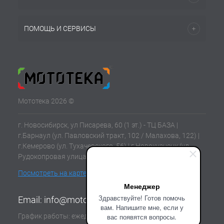
ПОМОЩЬ И СЕРВИСЫ
Мототека 2026 ©
г. Новосибирск, ул Писарева, 60 (1 эт.) - ТЦ БАЗА |
г.Барнаул (ул. Павловский тракт, 102 / Малахова, 122) |
г.Кемерово (ул. Тухачевского, 56) | г.Новокузнецк (ул.
Рудокопровая улица, 21) | г.Томск (ул. Клюева, 11В)
Посмотреть на карте
Менеджер
Здравствуйте! Готов помочь
Email:
info@mototeka.su
вам. Напишите мне, если у
График работы: ежедневно с 10:00 до 19:00
вас появятся вопросы.