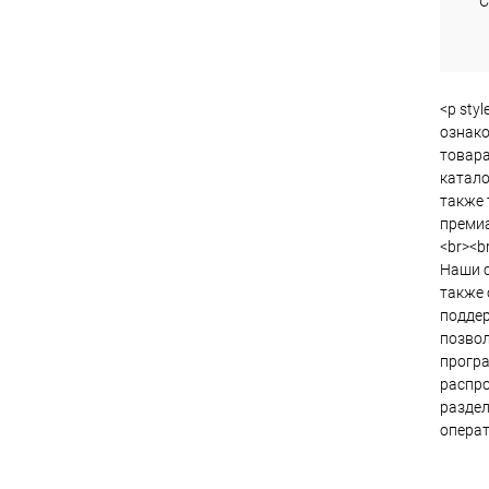
С
<p sty
ознако
товара
катало
также 
премиа
<br><br
Наши с
также 
поддер
позвол
програ
распро
раздел
операт