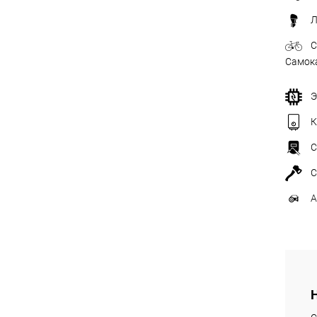
Л
С
Самок
Э
К
С
С
А