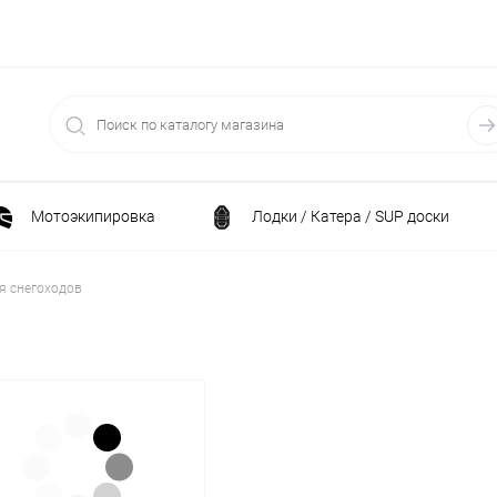
Мотоэкипировка
Лодки / Катера / SUP доски
Спортивные товары / Велосипеды / Самокаты
я снегоходов
и
Генераторы и электростанции
Электрони
Климатическая техника
Принадлежности для рыба
ние
Силовая техника
Станки