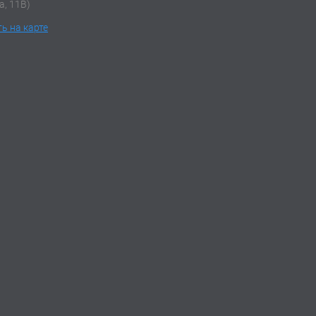
а, 11В)
ь на карте