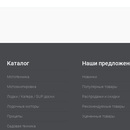
Каталог
Наши предложен
Мототехника
Новинки
Мотоэкипировка
Популярные товары
Лодки / Катера / SUP доски
Распродажи и скидки
Лодочные моторы
Рекомендуемые товары
Прицепы
Уцененные товары
Садовая техника