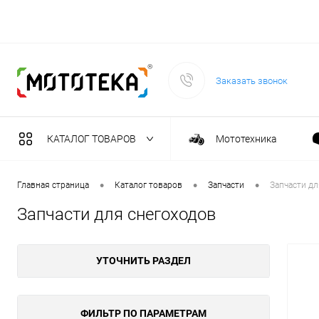
Заказать звонок
КАТАЛОГ ТОВАРОВ
Мототехника
Садовая техника
•
•
•
Главная страница
Каталог товаров
Запчасти
Запчасти дл
Запчасти для снегоходов
Масла и тех. жидкост
УТОЧНИТЬ РАЗДЕЛ
Инструмент
Сварочное оборудова
ФИЛЬТР ПО ПАРАМЕТРАМ