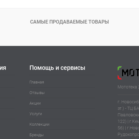
САМЫЕ ПРОДАВАЕМЫЕ ТОВАРЫ
ия
Помощь и сервисы
Главная
Мототека 
Отзывы
г. Новосиб
Акции
эт.) - ТЦ Б
Услуги
Павловски
122) | г.К
Коллекции
56) | г.Нов
Рудокопров
Бренды