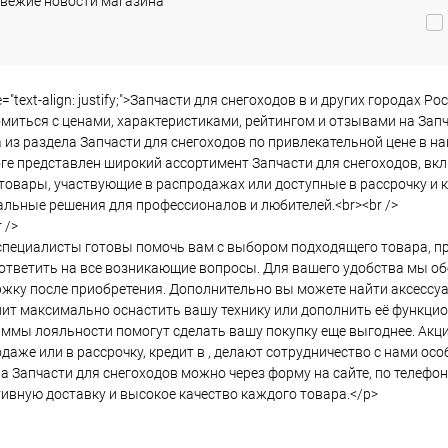
вежие новости магазина
le="text-align: justify;">Запчасти для снегоходов в и других города
миться с ценами, характеристиками, рейтингом и отзывами на Запч
 из раздела Запчасти для снегоходов по привлекательной цене в н
ге представлен широкий ассортимент Запчасти для снегоходов, вкл
товары, участвующие в распродажах или доступные в рассрочку и к
льные решения для профессионалов и любителей.<br><br />
 />
пециалисты готовы помочь вам с выбором подходящего товара, пр
ответить на все возникающие вопросы. Для вашего удобства мы о
жку после приобретения. Дополнительно вы можете найти аксессуа
ит максимально оснастить вашу технику или дополнить её функци
ммы лояльности помогут сделать вашу покупку еще выгоднее. Акции
даже или в рассрочку, кредит в , делают сотрудничество с нами ос
а Запчасти для снегоходов можно через форму на сайте, по телефо
ивную доставку и высокое качество каждого товара.</p>