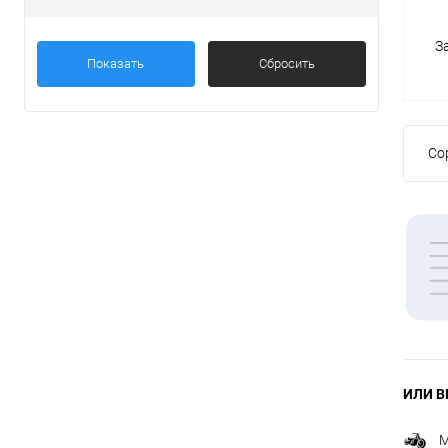
З
Товары первой необх
Показать
Сбросить
Со
ИЛИ В
М