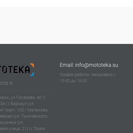
Email:
info@mototeka.su
График работы: ежедневно с
10:00 до 19:00
2026 ©
ирск, ул Писарева, 60 (1
АЗА | г.Барнаул (ул.
й тракт, 102 / Малахова,
емерово (ул. Тухачевского,
окузнецк (ул.
ая улица, 21) | г.Томск