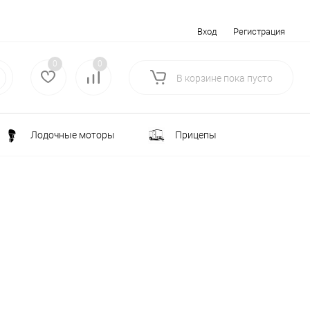
Вход
Регистрация
0
0
В корзине
пока
пусто
Лодочные моторы
Прицепы
Электротранспорт
Всё для туризма
ка
Водоснабжение и полив
лки
РАСПРОДАЖА
Строительство и ремонт