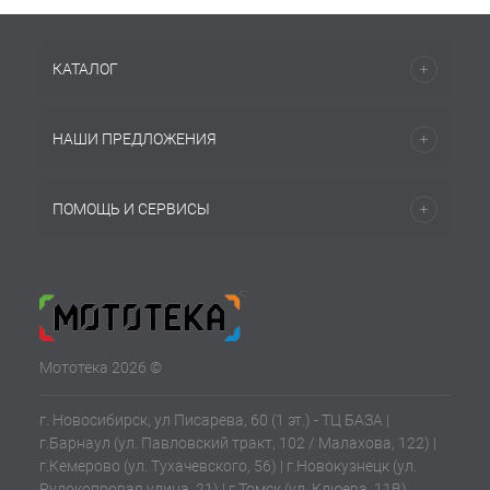
КАТАЛОГ
НАШИ ПРЕДЛОЖЕНИЯ
ПОМОЩЬ И СЕРВИСЫ
Мототека 2026 ©
г. Новосибирск, ул Писарева, 60 (1 эт.) - ТЦ БАЗА |
г.Барнаул (ул. Павловский тракт, 102 / Малахова, 122) |
г.Кемерово (ул. Тухачевского, 56) | г.Новокузнецк (ул.
Рудокопровая улица, 21) | г.Томск (ул. Клюева, 11В)