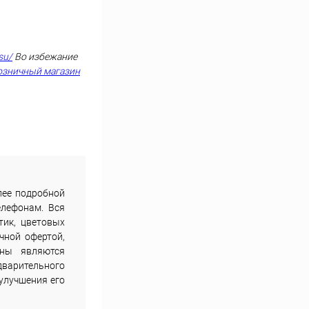
su/
Во избежание
озничный магазин
лее подробной
елефонам. Вся
тик, цветовых
чной офертой,
ены являются
дварительного
улучшения его