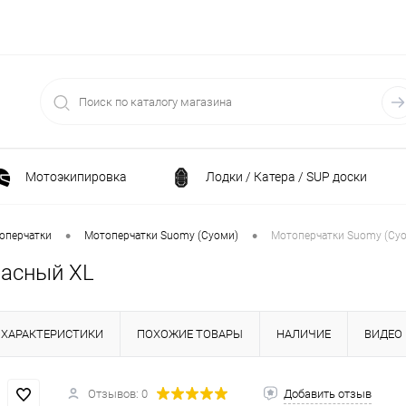
Мотоэкипировка
Лодки / Катера / SUP доски
Спортивные товары / Велосипеды / Самокаты
•
•
оперчатки
Мотоперчатки Suomy (Суоми)
Мотоперчатки Suomy (Суо
расный XL
и
Генераторы и электростанции
Электрони
ХАРАКТЕРИСТИКИ
ПОХОЖИЕ ТОВАРЫ
НАЛИЧИЕ
ВИДЕО
Климатическая техника
Принадлежности для рыба
ние
Силовая техника
Станки
Отзывов: 0
Добавить отзыв