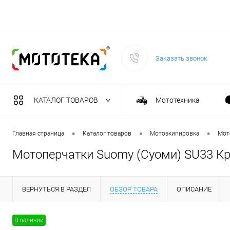
Заказать звонок
КАТАЛОГ ТОВАРОВ
Мототехника
Садовая техника
•
•
•
Главная страница
Каталог товаров
Мотоэкипировка
Мот
Мотоперчатки Suomy (Суоми) SU33 К
Масла и тех. жидкост
ВЕРНУТЬСЯ В РАЗДЕЛ
ОБЗОР ТОВАРА
ОПИСАНИЕ
Инструмент
В наличии
Сварочное оборудова