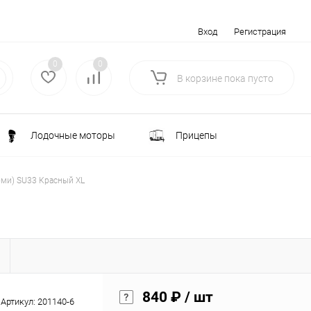
Вход
Регистрация
0
0
В корзине
пока
пусто
Лодочные моторы
Прицепы
Электротранспорт
Всё для туризма
ми) SU33 Красный XL
ка
Водоснабжение и полив
лки
РАСПРОДАЖА
840 ₽
/ шт
Строительство и ремонт
Артикул:
201140-6