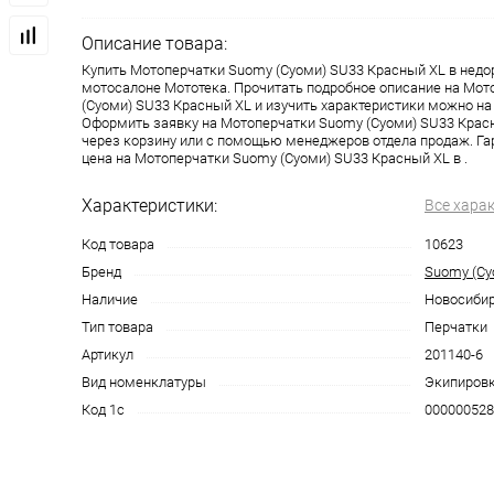
Описание товара:
одимости
Запчасти
Автотовары
Купить Мотоперчатки Suomy (Суоми) SU33 Красный XL в недо
мотосалоне Мототека. Прочитать подробное описание на Мо
(Суоми) SU33 Красный XL и изучить характеристики можно на
Оформить заявку на Мотоперчатки Suomy (Суоми) SU33 Крас
через корзину или с помощью менеджеров отдела продаж. Га
цена на Мотоперчатки Suomy (Суоми) SU33 Красный XL в .
Характеристики:
Все хара
Код товара
10623
Бренд
Suomy (Су
Наличие
Новосиби
Тип товара
Перчатки
Артикул
201140-6
Вид номенклатуры
Экипиров
Код 1с
000000528