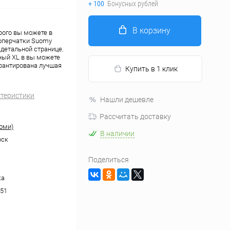
+ 100
Бонусных рублей
В корзину
рого вы можете в
топерчатки Suomy
 детальной странице.
ный XL в вы можете
рантирована лучшая
Купить в 1 клик
ктеристики
Нашли дешевле
Рассчитать доставку
оми)
В наличии
рск
Поделиться
ка
51