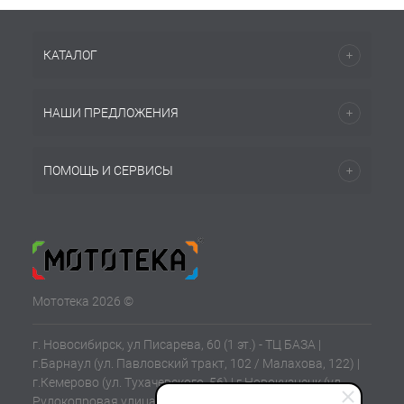
КАТАЛОГ
НАШИ ПРЕДЛОЖЕНИЯ
ПОМОЩЬ И СЕРВИСЫ
Мототека 2026 ©
г. Новосибирск, ул Писарева, 60 (1 эт.) - ТЦ БАЗА |
г.Барнаул (ул. Павловский тракт, 102 / Малахова, 122) |
г.Кемерово (ул. Тухачевского, 56) | г.Новокузнецк (ул.
Рудокопровая улица, 21) | г.Томск (ул. Клюева, 11В)