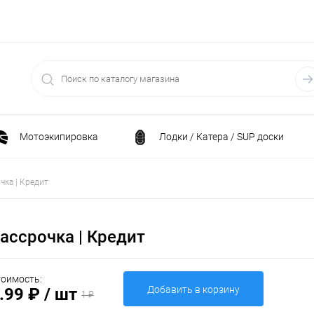
Мотоэкипировка
Лодки / Катера / SUP доски
Спортивные товары / Велосипеды / Самокаты
чка | Кредит
и
Генераторы и электростанции
Электрони
ассрочка | Кредит
Климатическая техника
Принадлежности для рыба
оимость:
Добавить в корзину
.99 ₽
/ шт
1 ₽
ние
Силовая техника
Станки