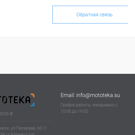
Обратная связь
Email:
info@mototeka.su
График работы: ежедневно с
10:00 до 19:00
2026 ©
ирск, ул Писарева, 60 (1
АЗА | г.Барнаул (ул.