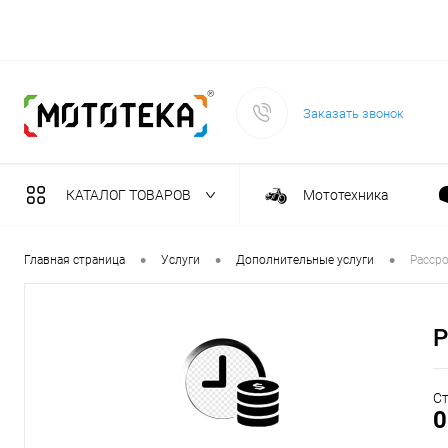
Заказать звонок
КАТАЛОГ ТОВАРОВ
Мототехника
Садовая техника
•
•
•
Главная страница
Услуги
Дополнительные услуги
Рассро
Масла и тех. жидкост
Р
Инструмент
Ст
0
Сварочное оборудова