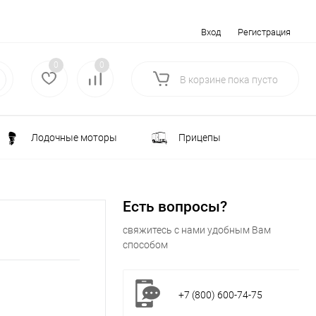
Вход
Регистрация
0
0
В корзине
пока
пусто
Лодочные моторы
Прицепы
Электротранспорт
Всё для туризма
Есть вопросы?
ка
Водоснабжение и полив
свяжитесь с нами удобным Вам
способом
лки
РАСПРОДАЖА
+7 (800) 600-74-75
Строительство и ремонт