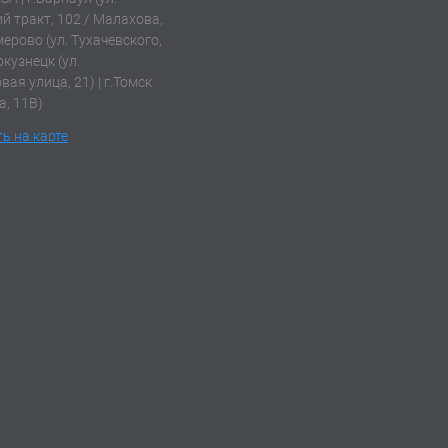
й тракт, 102 / Малахова,
емерово (ул. Тухачевского,
окузнецк (ул.
ая улица, 21) | г.Томск
а, 11В)
ь на карте