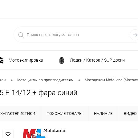
Мотоэкипировка
Лодки / Катера / SUP доски
Спортивные товары / Велосипеды / Самокаты
•
•
клы
Мотоциклы по производителям
Мотоциклы MotoLand (Мотолэ
 E 14/12 + фара синий
и
Генераторы и электростанции
Электрони
ХАРАКТЕРИСТИКИ
ПОХОЖИЕ ТОВАРЫ
НАЛИЧИЕ
ВИДЕО
Климатическая техника
Принадлежности для рыба
ние
Силовая техника
Станки