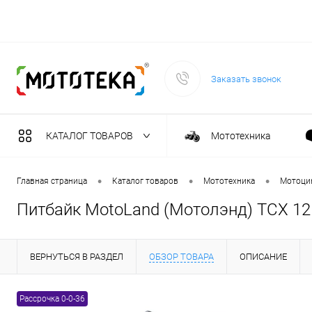
Заказать звонок
КАТАЛОГ ТОВАРОВ
Мототехника
Садовая техника
•
•
•
Главная страница
Каталог товаров
Мототехника
Мотоци
Питбайк MotoLand (Мотолэнд) TCX 125
Масла и тех. жидкост
ВЕРНУТЬСЯ В РАЗДЕЛ
ОБЗОР ТОВАРА
ОПИСАНИЕ
Инструмент
Рассрочка 0-0-36
Сварочное оборудова