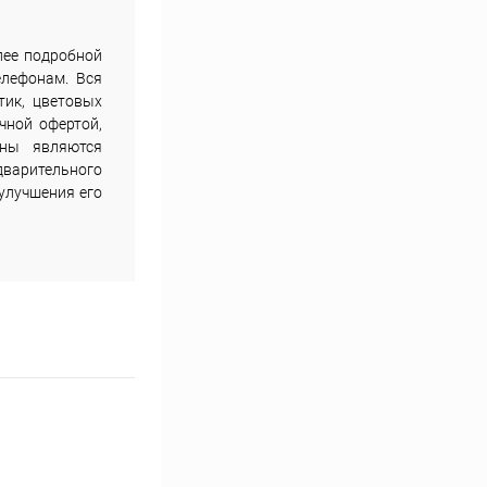
лее подробной
елефонам. Вся
тик, цветовых
чной офертой,
ены являются
дварительного
улучшения его