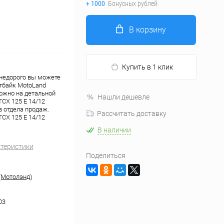
+ 1000
Бонусных рублей
В корзину
Купить в 1 клик
 недорого вы можете
итбайк MotoLand
можно на детальной
Нашли дешевле
CX 125 E 14/12
 отдела продаж.
Рассчитать доставку
CX 125 E 14/12
В наличии
ктеристики
Поделиться
(Мотолэнд)
03