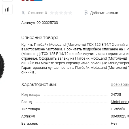
Отзывов: 0
Добавить отзыв
одимости
Запчасти
Автотовары
Артикул:
00-00025703
Описание товара:
Купить Питбайк MotoLand (Мотолэнд) TCX 125 E 14/12 синий в
в мотосалоне Мототека. Прочитать подробное описание на П
(Мотолэнд) TCX 125 E 14/12 синий и изучить характеристики 
странице. Оформить заявку на Питбайк MotoLand (Мотолэнд) T
синий в вы можете через корзину или с помощью менеджеров
Гарантирована лучшая цена на Питбайк MotoLand (Мотолэнд) T
синий в .
Характеристики:
Все хара
Код товара
24725
Бренд
MotoLand 
Тип товара
Питбайк
Артикул
00-000257
Багажник
Нет