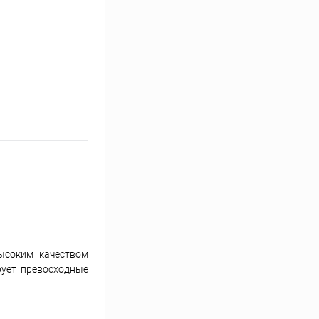
ысоким качеством
рует превосходные