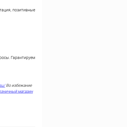
тация, позитивные
просы. Гарантируем
su/
Во избежание
озничный магазин